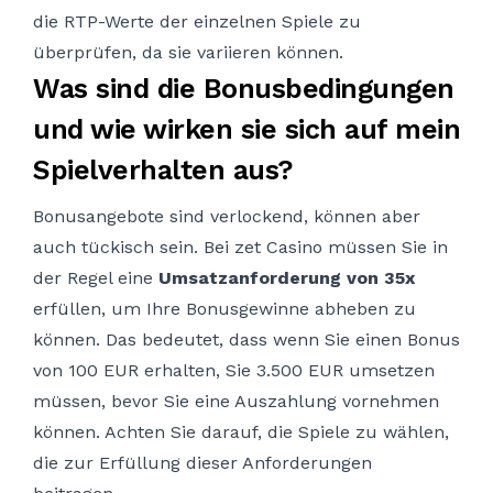
die RTP-Werte der einzelnen Spiele zu
überprüfen, da sie variieren können.
Was sind die Bonusbedingungen
und wie wirken sie sich auf mein
Spielverhalten aus?
Bonusangebote sind verlockend, können aber
auch tückisch sein. Bei zet Casino müssen Sie in
der Regel eine
Umsatzanforderung von 35x
erfüllen, um Ihre Bonusgewinne abheben zu
können. Das bedeutet, dass wenn Sie einen Bonus
von 100 EUR erhalten, Sie 3.500 EUR umsetzen
müssen, bevor Sie eine Auszahlung vornehmen
können. Achten Sie darauf, die Spiele zu wählen,
die zur Erfüllung dieser Anforderungen