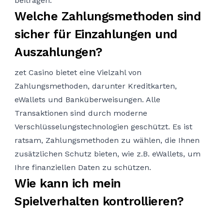
beitragen.
Welche Zahlungsmethoden sind
sicher für Einzahlungen und
Auszahlungen?
zet Casino bietet eine Vielzahl von
Zahlungsmethoden, darunter Kreditkarten,
eWallets und Banküberweisungen. Alle
Transaktionen sind durch moderne
Verschlüsselungstechnologien geschützt. Es ist
ratsam, Zahlungsmethoden zu wählen, die Ihnen
zusätzlichen Schutz bieten, wie z.B. eWallets, um
Ihre finanziellen Daten zu schützen.
Wie kann ich mein
Spielverhalten kontrollieren?