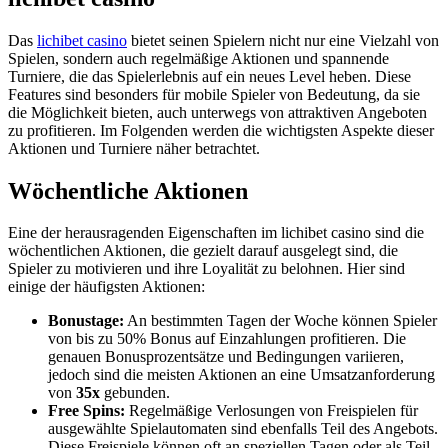
Das
lichibet casino
bietet seinen Spielern nicht nur eine Vielzahl von
Spielen, sondern auch regelmäßige Aktionen und spannende
Turniere, die das Spielerlebnis auf ein neues Level heben. Diese
Features sind besonders für mobile Spieler von Bedeutung, da sie
die Möglichkeit bieten, auch unterwegs von attraktiven Angeboten
zu profitieren. Im Folgenden werden die wichtigsten Aspekte dieser
Aktionen und Turniere näher betrachtet.
Wöchentliche Aktionen
Eine der herausragenden Eigenschaften im lichibet casino sind die
wöchentlichen Aktionen, die gezielt darauf ausgelegt sind, die
Spieler zu motivieren und ihre Loyalität zu belohnen. Hier sind
einige der häufigsten Aktionen:
Bonustage:
An bestimmten Tagen der Woche können Spieler
von bis zu 50% Bonus auf Einzahlungen profitieren. Die
genauen Bonusprozentsätze und Bedingungen variieren,
jedoch sind die meisten Aktionen an eine Umsatzanforderung
von
35x
gebunden.
Free Spins:
Regelmäßige Verlosungen von Freispielen für
ausgewählte Spielautomaten sind ebenfalls Teil des Angebots.
Diese Freispiele können oft an speziellen Tagen oder als Teil