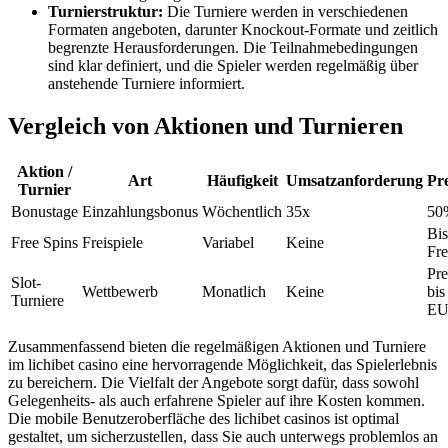
Turnierstruktur:
Die Turniere werden in verschiedenen
Formaten angeboten, darunter Knockout-Formate und zeitlich
begrenzte Herausforderungen. Die Teilnahmebedingungen
sind klar definiert, und die Spieler werden regelmäßig über
anstehende Turniere informiert.
Vergleich von Aktionen und Turnieren
Aktion /
Art
Häufigkeit
Umsatzanforderung
Pre
Turnier
Bonustage
Einzahlungsbonus
Wöchentlich
35x
50
Bis
Free Spins
Freispiele
Variabel
Keine
Fre
Pre
Slot-
Wettbewerb
Monatlich
Keine
bis
Turniere
E
Zusammenfassend bieten die regelmäßigen Aktionen und Turniere
im lichibet casino eine hervorragende Möglichkeit, das Spielerlebnis
zu bereichern. Die Vielfalt der Angebote sorgt dafür, dass sowohl
Gelegenheits- als auch erfahrene Spieler auf ihre Kosten kommen.
Die mobile Benutzeroberfläche des lichibet casinos ist optimal
gestaltet, um sicherzustellen, dass Sie auch unterwegs problemlos an