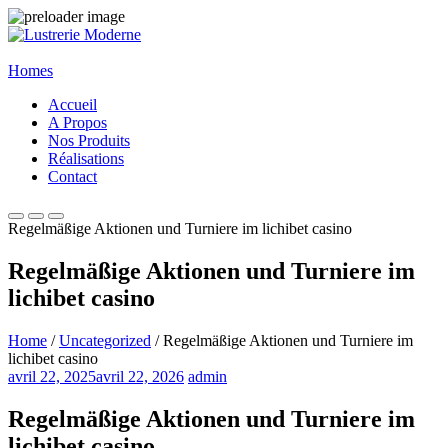
Homes
Accueil
A Propos
Nos Produits
Réalisations
Contact
Regelmäßige Aktionen und Turniere im lichibet casino
Regelmäßige Aktionen und Turniere im
lichibet casino
Home
/
Uncategorized
/ Regelmäßige Aktionen und Turniere im
lichibet casino
avril 22, 2025
avril 22, 2026
admin
Regelmäßige Aktionen und Turniere im
lichibet casino