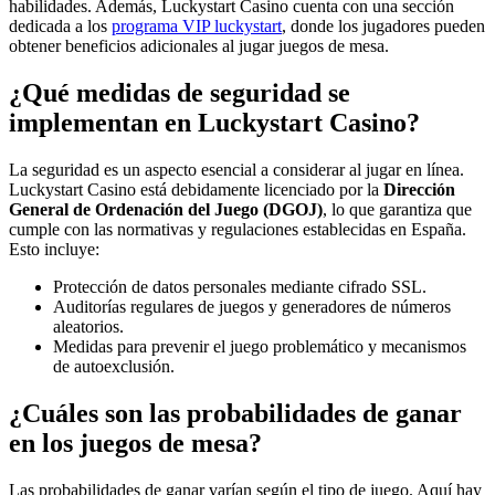
habilidades. Además, Luckystart Casino cuenta con una sección
dedicada a los
programa VIP luckystart
, donde los jugadores pueden
obtener beneficios adicionales al jugar juegos de mesa.
¿Qué medidas de seguridad se
implementan en Luckystart Casino?
La seguridad es un aspecto esencial a considerar al jugar en línea.
Luckystart Casino está debidamente licenciado por la
Dirección
General de Ordenación del Juego (DGOJ)
, lo que garantiza que
cumple con las normativas y regulaciones establecidas en España.
Esto incluye:
Protección de datos personales mediante cifrado SSL.
Auditorías regulares de juegos y generadores de números
aleatorios.
Medidas para prevenir el juego problemático y mecanismos
de autoexclusión.
¿Cuáles son las probabilidades de ganar
en los juegos de mesa?
Las probabilidades de ganar varían según el tipo de juego. Aquí hay