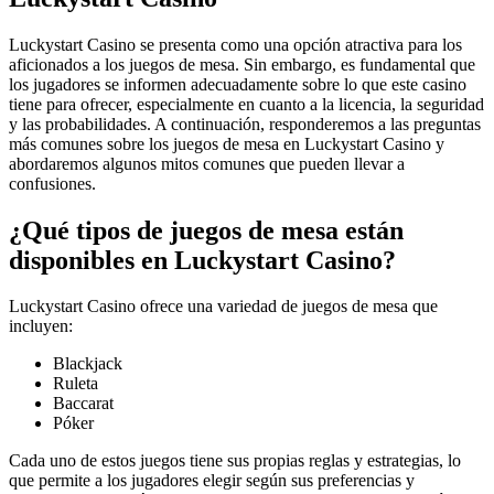
Luckystart Casino se presenta como una opción atractiva para los
aficionados a los juegos de mesa. Sin embargo, es fundamental que
los jugadores se informen adecuadamente sobre lo que este casino
tiene para ofrecer, especialmente en cuanto a la licencia, la seguridad
y las probabilidades. A continuación, responderemos a las preguntas
más comunes sobre los juegos de mesa en Luckystart Casino y
abordaremos algunos mitos comunes que pueden llevar a
confusiones.
¿Qué tipos de juegos de mesa están
disponibles en Luckystart Casino?
Luckystart Casino ofrece una variedad de juegos de mesa que
incluyen:
Blackjack
Ruleta
Baccarat
Póker
Cada uno de estos juegos tiene sus propias reglas y estrategias, lo
que permite a los jugadores elegir según sus preferencias y