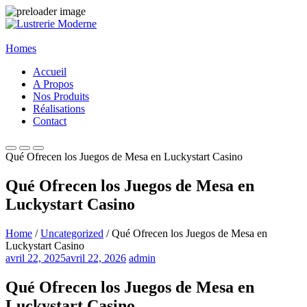
Homes
Accueil
A Propos
Nos Produits
Réalisations
Contact
Qué Ofrecen los Juegos de Mesa en Luckystart Casino
Qué Ofrecen los Juegos de Mesa en
Luckystart Casino
Home
/
Uncategorized
/ Qué Ofrecen los Juegos de Mesa en
Luckystart Casino
avril 22, 2025
avril 22, 2026
admin
Qué Ofrecen los Juegos de Mesa en
Luckystart Casino