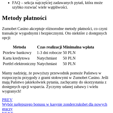
FAQ – sekcja najczęściej zadawanych pytań, która może
szybko rozwiać wiele wątpliwości.
Metody płatności
Zumobet Casino akceptuje różnorodne metody płatności, co czyni
transakcje wygodnymi i bezpiecznymi. Oto niektóre z dostępnych
opcji:
Metoda
Czas realizacji
Minimalna wpłata
Przelew bankowy
1-3 dni robocze
50 PLN
Karta kredytowa
Natychmiast
50 PLN
Portfel elektroniczny
Natychmiast
50 PLN
Mamy nadzieję, że powyższy przewodnik pomoże Państwu w
rozpoczęciu przygody z grami stołowymi w Zumobet Casino. Jeśli
mają Państwo jakiekolwiek pytania, zachęcamy do skorzystania z
dostępnych opcji wsparcia. Życzymy udanej zabawy i wielu
wygranych!
PREV
Wybór najlepszego bonusu w kasynie zondercruksbet dla nowych
graczy