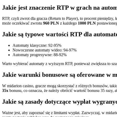
Jakie jest znaczenie RTP w grach na auto
RTP, czyli zwrot dla gracza (Return to Player), to procent pieniędz
może oczekiwać zwrotu
960 PLN
z każdego
1000 PLN
postawioneg
Jakie są typowe wartości RTP dla automat
Automaty klasyczne: 92-95%
Nowoczesne automaty wideo: 94-97%
Automaty progresywne: 88-92%
Warto wybierać automaty z wyższym RTP, ponieważ zwiększa to sza
Jakie warunki bonusowe są oferowane w m
W midarion casino, gracze mogą skorzystać z różnych bonusów, tak
35x
bonusu, co oznacza, że należy obrócić wartość bonusu 35 razy,
Jakie są zasady dotyczące wypłat wygrany
Ważne jest, aby zapoznać się z limitami wypłat. Zazwyczaj, w mida