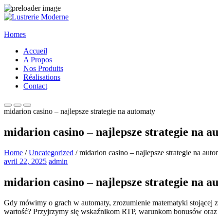
Homes
Accueil
A Propos
Nos Produits
Réalisations
Contact
midarion casino – najlepsze strategie na automaty
midarion casino – najlepsze strategie na a
Home
/
Uncategorized
/ midarion casino – najlepsze strategie na aut
avril 22, 2025
admin
midarion casino – najlepsze strategie na a
Gdy mówimy o grach w automaty, zrozumienie matematyki stojącej z
wartość? Przyjrzymy się wskaźnikom RTP, warunkom bonusów oraz 