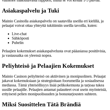
vaihtelee maksutavasta riippuen, mutta se voi kestää 1-5 päivää.
Asiakaspalvelu ja Tuki
Mainio Casinolla asiakaspalvelu on saatavilla useilla eri kielillä, ja
pelaajat voivat ottaa yhteyttä tukitiimiin useilla tavoilla, kuten:
Live-chat
Sähköposti
Puhelin
Pelaajien kokemukset asiakaspalvelusta ovat pääasiassa positiivisia,
ja vastausaika on yleensä nopea.
Peliyhteisö ja Pelaajien Kokemukset
Mainio Casinon peliyhteisö on aktiivinen ja monipuolinen. Pelaajat
jakavat kokemuksiaan ja strategioitaan foorumeilla ja sosiaalisessa
mediassa. Tämä yhteisöllisyys lisää pelikokemusta ja tarjoaa tukea
uusille pelaajille. Pelaajien antamat palautteet ovat usein myönteisiä,
erityisesti pelien monipuolisuuden ja bonustarjousten suhteen.
Miksi Suosittelen Tätä Brändiä