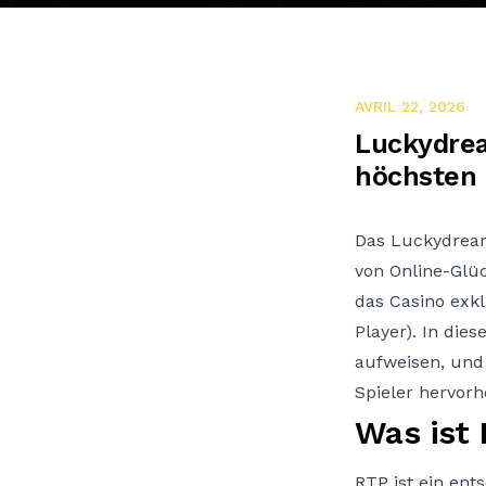
AVRIL 22, 2025
AVRIL 22, 2026
Luckydrea
höchsten
Das Luckydream
von Online-Glüc
das Casino exk
Player). In die
aufweisen, und
Spieler hervorh
Was ist 
RTP ist ein ent