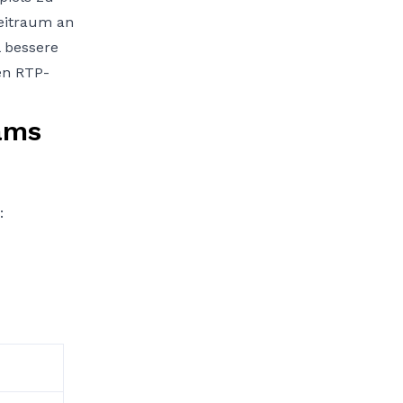
Zeitraum an
l bessere
en RTP-
ams
: