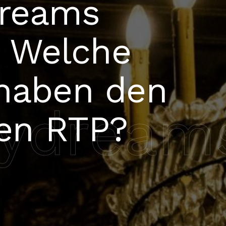
reams
: Welche
 haben den
ydreams
en RTP?