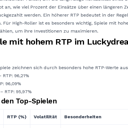
bt an, wie viel Prozent der Einsätze über einen längeren 
ückgezahlt werden. Ein höherer RTP bedeutet in der Rege
Für High-Roller ist es besonders wichtig, Spiele mit hoh
hlen, um ihre Investitionen zu maximieren.
ele mit hohem RTP im Luckydre
Spiele zeichnen sich durch besonders hohe RTP-Werte aus
 RTP: 96,21%
P: 96,09%
– RTP: 95,97%
u den Top-Spielen
RTP (%)
Volatilität
Besonderheiten