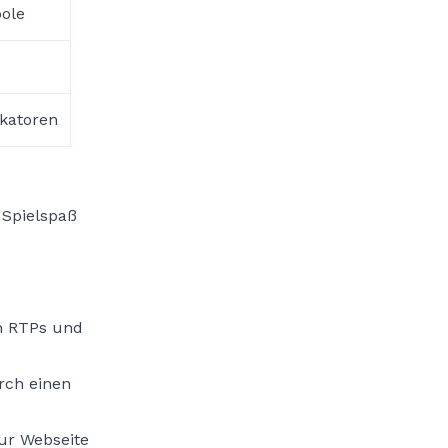
bole
ikatoren
 Spielspaß
n RTPs und
rch einen
ur Webseite