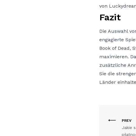
von Luckydream
Fazit
Die Auswahl vo
engagierte Spie
Book of Dead, 
maximieren. Dar
zusätzliche Anr
Sie die streng
Länder einhalte
PREV
Jakie 
płatno