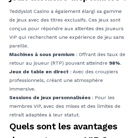
Teddyslot Casino a également élargi sa gamme
de jeux avec des titres exclusifs. Ces jeux sont
conçus pour répondre aux attentes des joueurs
VIP qui recherchent une expérience de jeu sans
pareille.
Machines à sous premium
: Offrant des taux de
retour au joueur (RTP) pouvant atteindre
98%
.
Jeux de table en direct
: Avec des croupiers
professionnels, créant une atmosphère
immersive.
Sessions de jeux personnalisées
: Pour les
membres VIP, avec des mises et des limites de
retrait adaptées à leur statut.
Quels sont les avantages