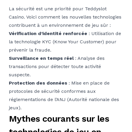
La sécurité est une priorité pour Teddyslot
Casino. Voici comment les nouvelles technologies
contribuent à un environnement de jeu sûr :
Vérification d’identité renforcée
: Utilisation de
la technologie KYC (Know Your Customer) pour
prévenir la fraude.
Surveillance en temps réel
: Analyse des
transactions pour détecter toute activité
suspecte.
Protection des données
: Mise en place de
protocoles de sécurité conformes aux
réglementations de l’ANJ (Autorité nationale des
jeux).
Mythes courants sur les
technologies de jeu en