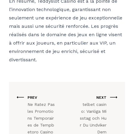
En résumé, Teddyslot Casino est à la pointe de
l’innovation technologique, garantissant non
seulement une expérience de jeu exceptionnelle
mais aussi une sécurité renforcée. Les progrès
réalisés dans le domaine des jeux en ligne visent
à offrir aux joueurs, en particulier aux VIP, un
environnement de jeu enrichi, sécurisé et
divertissant.
PREV
NEXT
Ne Ratez Pas
telbet casin
les Promotio
o: Vanliga Mi
ns Temporair
sstag och Hu
es de Tempb
r Du Undviker
etoro Casino
Dem