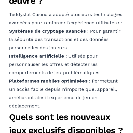
œuvre ?
Teddyslot Casino a adopté plusieurs technologies
avancées pour renforcer l’expérience utilisateur :
Systèmes de cryptage avancés
: Pour garantir
la sécurité des transactions et des données
personnelles des joueurs.
Intelligence artificielle
: Utilisée pour
personnaliser les offres et détecter les
comportements de jeu problématiques.
Plateformes mobiles optimisées
: Permettant
un accès facile depuis n’importe quel appareil,
améliorant ainsi l’expérience de jeu en
déplacement.
Quels sont les nouveaux
jeux exclusifs disponibles ?