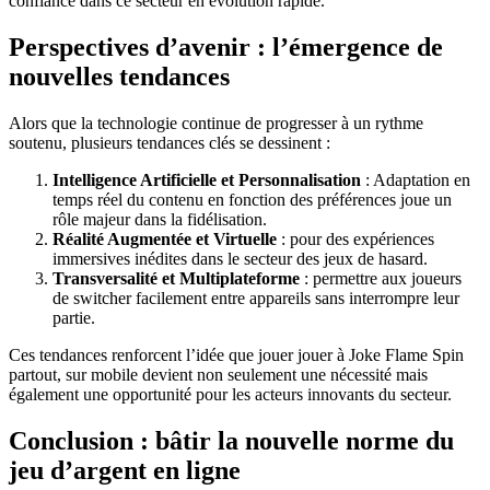
confiance dans ce secteur en évolution rapide.
Perspectives d’avenir : l’émergence de
nouvelles tendances
Alors que la technologie continue de progresser à un rythme
soutenu, plusieurs tendances clés se dessinent :
Intelligence Artificielle et Personnalisation
: Adaptation en
temps réel du contenu en fonction des préférences joue un
rôle majeur dans la fidélisation.
Réalité Augmentée et Virtuelle
: pour des expériences
immersives inédites dans le secteur des jeux de hasard.
Transversalité et Multiplateforme
: permettre aux joueurs
de switcher facilement entre appareils sans interrompre leur
partie.
Ces tendances renforcent l’idée que jouer jouer à Joke Flame Spin
partout, sur mobile devient non seulement une nécessité mais
également une opportunité pour les acteurs innovants du secteur.
Conclusion : bâtir la nouvelle norme du
jeu d’argent en ligne