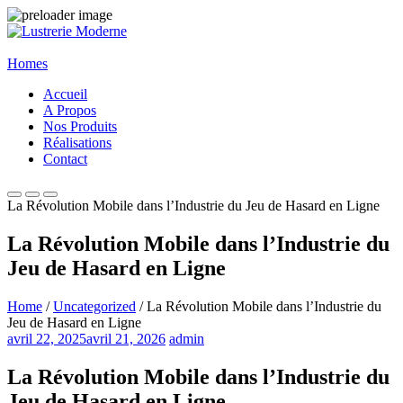
Homes
Accueil
A Propos
Nos Produits
Réalisations
Contact
La Révolution Mobile dans l’Industrie du Jeu de Hasard en Ligne
La Révolution Mobile dans l’Industrie du
Jeu de Hasard en Ligne
Home
/
Uncategorized
/ La Révolution Mobile dans l’Industrie du
Jeu de Hasard en Ligne
avril 22, 2025
avril 21, 2026
admin
La Révolution Mobile dans l’Industrie du
Jeu de Hasard en Ligne