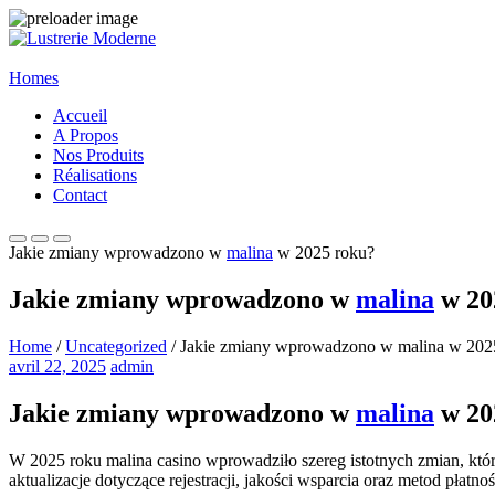
Homes
Accueil
A Propos
Nos Produits
Réalisations
Contact
Jakie zmiany wprowadzono w
malina
w 2025 roku?
Jakie zmiany wprowadzono w
malina
w 20
Home
/
Uncategorized
/ Jakie zmiany wprowadzono w malina w 202
avril 22, 2025
admin
Jakie zmiany wprowadzono w
malina
w 20
W 2025 roku malina casino wprowadziło szereg istotnych zmian, kt
aktualizacje dotyczące rejestracji, jakości wsparcia oraz metod płatnoś