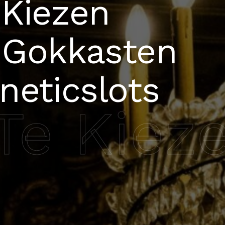
 Kiezen
 Gokkasten
neticslots
Te Kiez