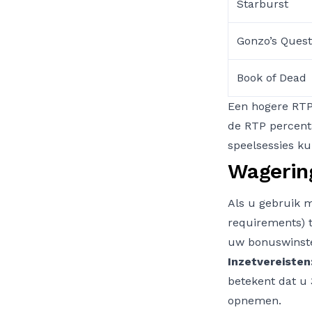
Starburst
Gonzo’s Quest
Book of Dead
Een hogere RTP 
de RTP percent
speelsessies ku
Wagerin
Als u gebruik m
requirements) t
uw bonuswinst
Inzetvereisten
betekent dat u
opnemen.