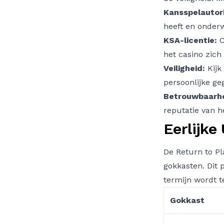
Kansspelautori
heeft en onderw
KSA-licentie:
C
het casino zic
Veiligheid:
Kijk
persoonlijke g
Betrouwbaarhe
reputatie van h
Eerlijke
De Return to Pl
gokkasten. Dit 
termijn wordt t
Gokkast