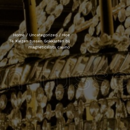
Home
/
Uncategorized
/ Hoe
Te Kiezen tussen Gokkasten bij
magneticslots casino
en tusse