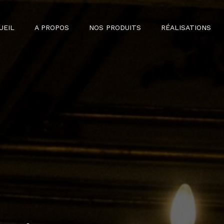
UEIL
A PROPOS
NOS PRODUITS
RÉALISATIONS