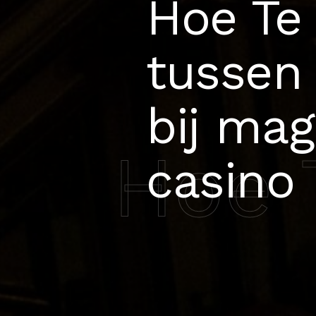
Hoe Te
tussen
bij mag
Hoe 
casino