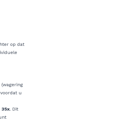
hter op dat
ividuele
 (wagering
 voordat u
d
35x
. Dit
unt