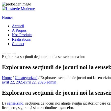
Homes
Accueil
A Propos
Nos Produits
Réalisations
Contact
Explorarea secțiunii de jocuri noi la senseizino casino
Explorarea secțiunii de jocuri noi la sensei
Home
/
Uncategorized
/ Explorarea secțiunii de jocuri noi la senseizi
avril 22, 2025
avril 22, 2026
admin
Explorarea secțiunii de jocuri noi la sensei
La
senseizino
, secțiunea de jocuri noi atrage atenția jucătorilor care c
licențiere, siguranță și corectitudine a șanselor.