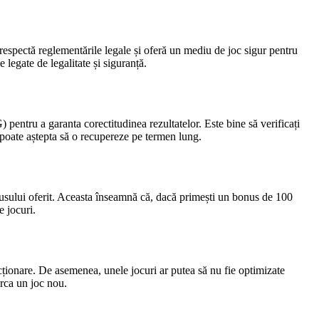
spectă reglementările legale și oferă un mediu de joc sigur pentru
 legate de legalitate și siguranță.
pentru a garanta corectitudinea rezultatelor. Este bine să verificați
 poate aștepta să o recupereze pe termen lung.
bonusului oferit. Aceasta înseamnă că, dacă primești un bonus de 100
e jocuri.
uncționare. De asemenea, unele jocuri ar putea să nu fie optimizate
erca un joc nou.