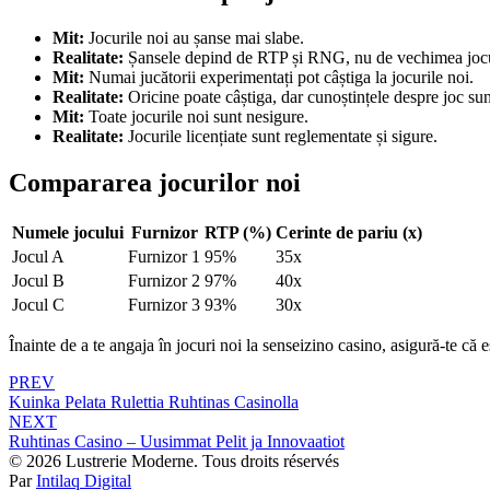
Mit:
Jocurile noi au șanse mai slabe.
Realitate:
Șansele depind de RTP și RNG, nu de vechimea jocu
Mit:
Numai jucătorii experimentați pot câștiga la jocurile noi.
Realitate:
Oricine poate câștiga, dar cunoștințele despre joc sun
Mit:
Toate jocurile noi sunt nesigure.
Realitate:
Jocurile licențiate sunt reglementate și sigure.
Compararea jocurilor noi
Numele jocului
Furnizor
RTP (%)
Cerinte de pariu (x)
Jocul A
Furnizor 1
95%
35x
Jocul B
Furnizor 2
97%
40x
Jocul C
Furnizor 3
93%
30x
Înainte de a te angaja în jocuri noi la senseizino casino, asigură-te că e
PREV
Kuinka Pelata Rulettia Ruhtinas Casinolla
NEXT
Ruhtinas Casino – Uusimmat Pelit ja Innovaatiot
© 2026 Lustrerie Moderne. Tous droits réservés
Par
Intilaq Digital