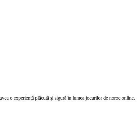
ea avea o experiență plăcută și sigură în lumea jocurilor de noroc online.