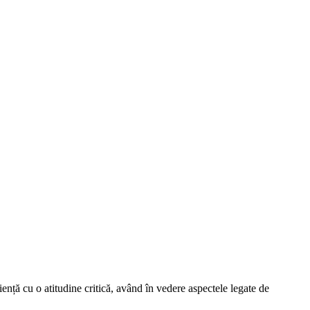
riență cu o atitudine critică, având în vedere aspectele legate de