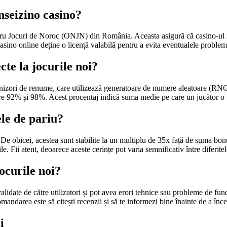
nseizino casino?
ru Jocuri de Noroc (ONJN) din România. Aceasta asigură că casino-ul re
casino online deține o licență valabilă pentru a evita eventualele probleme
te la jocurile noi?
rnizori de renume, care utilizează generatoare de numere aleatoare (RNG) 
ntre 92% și 98%. Acest procentaj indică suma medie pe care un jucător o
ele de pariu?
iu. De obicei, acestea sunt stabilite la un multiplu de 35x față de suma 
 Fii atent, deoarece aceste cerințe pot varia semnificativ între diferitel
ocurile noi?
evalidate de către utilizatori și pot avea erori tehnice sau probleme de f
mandarea este să citești recenzii și să te informezi bine înainte de a înc
i