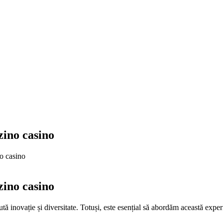
zino casino
no casino
zino casino
aută inovație și diversitate. Totuși, este esențial să abordăm această expe