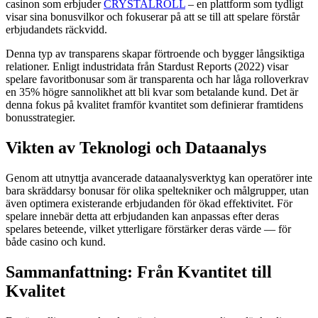
casinon som erbjuder
CRYSTALROLL
– en plattform som tydligt
visar sina bonusvilkor och fokuserar på att se till att spelare förstår
erbjudandets räckvidd.
Denna typ av transparens skapar förtroende och bygger långsiktiga
relationer. Enligt industridata från Stardust Reports (2022) visar
spelare favoritbonusar som är transparenta och har låga rolloverkrav
en 35% högre sannolikhet att bli kvar som betalande kund. Det är
denna fokus på kvalitet framför kvantitet som definierar framtidens
bonusstrategier.
Vikten av Teknologi och Dataanalys
Genom att utnyttja avancerade dataanalysverktyg kan operatörer inte
bara skräddarsy bonusar för olika speltekniker och målgrupper, utan
även optimera existerande erbjudanden för ökad effektivitet. För
spelare innebär detta att erbjudanden kan anpassas efter deras
spelares beteende, vilket ytterligare förstärker deras värde — för
både casino och kund.
Sammanfattning: Från Kvantitet till
Kvalitet