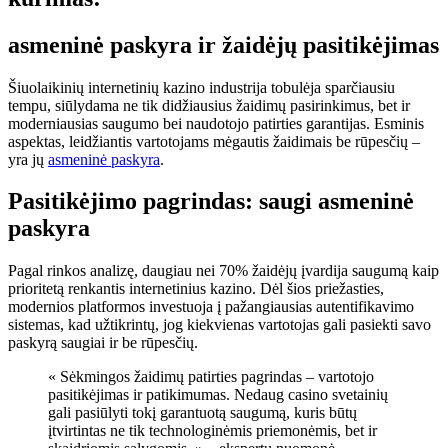
asmeninė paskyra ir žaidėjų pasitikėjimas
Šiuolaikinių internetinių kazino industrija tobulėja sparčiausiu
tempu, siūlydama ne tik didžiausius žaidimų pasirinkimus, bet ir
moderniausias saugumo bei naudotojo patirties garantijas. Esminis
aspektas, leidžiantis vartotojams mėgautis žaidimais be rūpesčių –
yra jų
asmeninė paskyra
.
Pasitikėjimo pagrindas: saugi asmeninė
paskyra
Pagal rinkos analizę, daugiau nei 70% žaidėjų įvardija saugumą kaip
prioritetą renkantis internetinius kazino. Dėl šios priežasties,
modernios platformos investuoja į pažangiausias autentifikavimo
sistemas, kad užtikrintų, jog kiekvienas vartotojas gali pasiekti savo
paskyrą saugiai ir be rūpesčių.
« Sėkmingos žaidimų patirties pagrindas – vartotojo
pasitikėjimas ir patikimumas. Nedaug casino svetainių
gali pasiūlyti tokį garantuotą saugumą, kuris būtų
įtvirtintas ne tik technologinėmis priemonėmis, bet ir