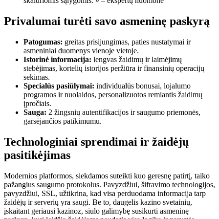
skaidriomis sąlygomis. » – ekspertų nuomonė
Privalumai turėti savo asmeninę paskyrą
Patogumas:
greitas prisijungimas, paties nustatymai ir
asmeniniai duomenys vienoje vietoje.
Istorinė informacija:
lengvas žaidimų ir laimėjimų
stebėjimas, kortelių istorijos peržiūra ir finansinių operacijų
sekimas.
Specialūs pasiūlymai:
individualūs bonusai, lojalumo
programos ir nuolaidos, personalizuotos remiantis žaidimų
įpročiais.
Sauga:
2 žingsnių autentifikacijos ir saugumo priemonės,
garsėjančios patikimumu.
Technologiniai sprendimai ir žaidėjų
pasitikėjimas
Modernios platformos, siekdamos suteikti kuo geresnę patirtį, taiko
pažangius saugumo protokolus. Pavyzdžiui, šifravimo technologijos,
pavyzdžiui, SSL, užtikrina, kad visa perduodama informacija tarp
žaidėjų ir serverių yra saugi. Be to, daugelis kazino svetainių,
įskaitant geriausi kazinoz, siūlo galimybę susikurti asmeninę