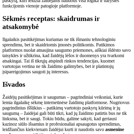
paskyrą, kuri leidžia žaidėjams naudotis visa logika ir narystės
funkcijomis vienoje patogioje platformoje.
Sėkmės receptas: skaidrumas ir
atsakomybė
Ilgalaikis pasitikėjimas kuriamas ne tik išmaniu tehnologiniu
sprendimu, bet ir skaidriomis įmonės politikomis. Patikimos
platformos nuolat atnaujina saugumo priemones, aiškiai išdėsto savo
taisykles ir užtikrina, kad žaidėjų lėšos ir duomenys yra tvarkomi
atsakingai. Tai iš tikrųjų atspindi rinkos tendencijas, kuomet
vartotojas vertina ne tik žaidimo galimybes, bet ir platintojų
įsipareigojimus saugoti jų interesus.
Išvados
Žaidėjų pasitikėjimas ir saugumas – pagrindiniai veiksniai, kurie
lemia ilgalaikę sėkmę internetinėse žaidimų platformose. Nugriovus
pagrindinius iššūkius – patikimų vartotojo paskyrų kūrimą ir jų
saugumą – žaidėjai gali būti tikri, kad jų žaidimo patirtis bus ne tik
linksma, bet ir saugi. Tokiu būdu, galime sakyti, kad geriausi
kazinoz siūlo išsamius ir profesionaliai apsaugotus sprendimus,
leidžiančius kiekvienam žaidėjui kurti ir naudotis savo
asmenine