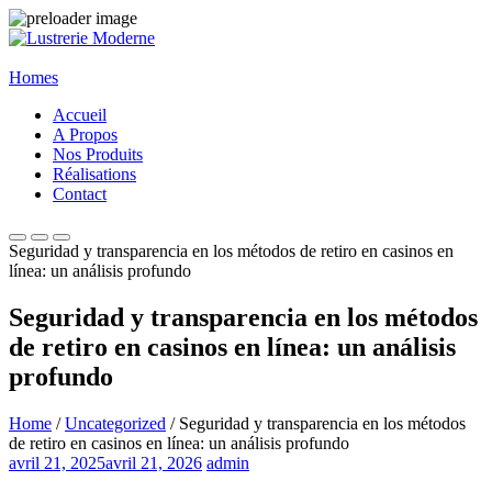
Homes
Accueil
A Propos
Nos Produits
Réalisations
Contact
Seguridad y transparencia en los métodos de retiro en casinos en
línea: un análisis profundo
Seguridad y transparencia en los métodos
de retiro en casinos en línea: un análisis
profundo
Home
/
Uncategorized
/ Seguridad y transparencia en los métodos
de retiro en casinos en línea: un análisis profundo
avril 21, 2025
avril 21, 2026
admin