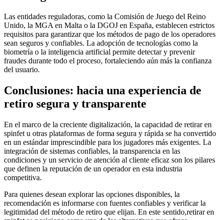
Las entidades reguladoras, como la Comisión de Juego del Reino
Unido, la MGA en Malta o la DGOJ en España, establecen estrictos
requisitos para garantizar que los métodos de pago de los operadores
sean seguros y confiables. La adopción de tecnologías como la
biometría o la inteligencia artificial permite detectar y prevenir
fraudes durante todo el proceso, fortaleciendo aún más la confianza
del usuario.
Conclusiones: hacia una experiencia de
retiro segura y transparente
En el marco de la creciente digitalización, la capacidad de retirar en
spinfet u otras plataformas de forma segura y rápida se ha convertido
en un estándar imprescindible para los jugadores más exigentes. La
integración de sistemas confiables, la transparencia en las
condiciones y un servicio de atención al cliente eficaz son los pilares
que definen la reputación de un operador en esta industria
competitiva.
Para quienes desean explorar las opciones disponibles, la
recomendación es informarse con fuentes confiables y verificar la
legitimidad del método de retiro que elijan. En este sentido,retirar en