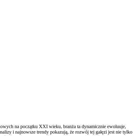
nowych na początku XXI wieku, branża ta dynamicznie ewoluuje,
izy i najnowsze trendy pokazują, że rozwój tej gałęzi jest nie tylko