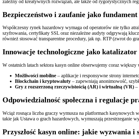
zależny od kreatywnych rozwiązań, ale także od rygorystycznych regu
Bezpieczeństwo i zaufanie jako fundament
Współczesny rynek hazardowy wymaga od operatorów nie tylko atrakcy
szyfrowania, certyfikaty SSL oraz niezależne audyty odgrywają kluc
również stosować transparentne procedury, jak np. RTP (zwrot do gra
Innowacje technologiczne jako katalizator
W ostatnich latach sektora kasyn online obserwujemy coraz większy 
Możliwości mobilne
– aplikacje i responsywne strony internet
Blockchain i kryptowaluty
– zapewniają anonimowość, szybkie
Gry z rozszerzoną rzeczywistością (AR) i wirtualną (VR)
– 
Odpowiedzialność społeczna i regulacje p
Wciąż rosnąca liczba graczy wymusza na platformach kasynowych wp
takie jak Ustawa o grach hazardowych, wymuszają przestrzeganie wy
Przyszłość kasyn online: jakie wyzwania i