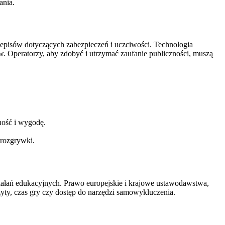
ania.
zepisów dotyczących zabezpieczeń i uczciwości. Technologia
. Operatorzy, aby zdobyć i utrzymać zaufanie publiczności, muszą
ność i wygodę.
 rozgrywki.
ałań edukacyjnych. Prawo europejskie i krajowe ustawodawstwa,
ty, czas gry czy dostęp do narzędzi samowykluczenia.