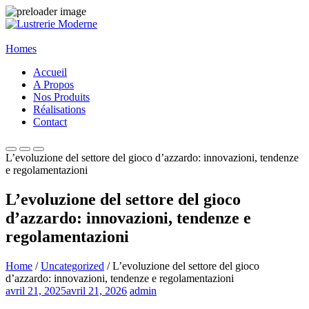
Homes
Accueil
A Propos
Nos Produits
Réalisations
Contact
L’evoluzione del settore del gioco d’azzardo: innovazioni, tendenze
e regolamentazioni
L’evoluzione del settore del gioco
d’azzardo: innovazioni, tendenze e
regolamentazioni
Home
/
Uncategorized
/ L’evoluzione del settore del gioco
d’azzardo: innovazioni, tendenze e regolamentazioni
avril 21, 2025
avril 21, 2026
admin