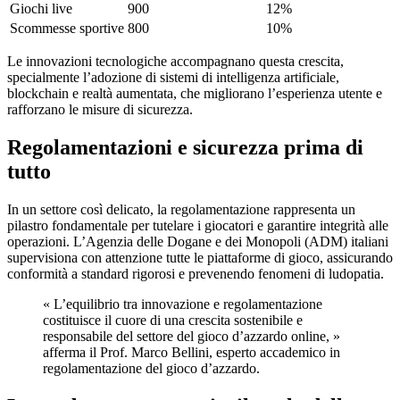
Giochi live
900
12%
Scommesse sportive
800
10%
Le innovazioni tecnologiche accompagnano questa crescita,
specialmente l’adozione di sistemi di intelligenza artificiale,
blockchain e realtà aumentata, che migliorano l’esperienza utente e
rafforzano le misure di sicurezza.
Regolamentazioni e sicurezza prima di
tutto
In un settore così delicato, la regolamentazione rappresenta un
pilastro fondamentale per tutelare i giocatori e garantire integrità alle
operazioni. L’Agenzia delle Dogane e dei Monopoli (ADM) italiani
supervisiona con attenzione tutte le piattaforme di gioco, assicurando
conformità a standard rigorosi e prevenendo fenomeni di ludopatia.
« L’equilibrio tra innovazione e regolamentazione
costituisce il cuore di una crescita sostenibile e
responsabile del settore del gioco d’azzardo online, »
afferma il Prof. Marco Bellini, esperto accademico in
regolamentazione del gioco d’azzardo.