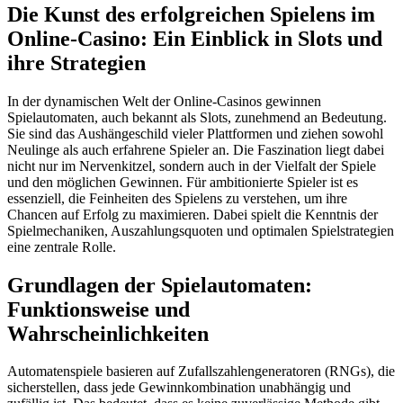
Die Kunst des erfolgreichen Spielens im
Online-Casino: Ein Einblick in Slots und
ihre Strategien
In der dynamischen Welt der Online-Casinos gewinnen
Spielautomaten, auch bekannt als Slots, zunehmend an Bedeutung.
Sie sind das Aushängeschild vieler Plattformen und ziehen sowohl
Neulinge als auch erfahrene Spieler an. Die Faszination liegt dabei
nicht nur im Nervenkitzel, sondern auch in der Vielfalt der Spiele
und den möglichen Gewinnen. Für ambitionierte Spieler ist es
essenziell, die Feinheiten des Spielens zu verstehen, um ihre
Chancen auf Erfolg zu maximieren. Dabei spielt die Kenntnis der
Spielmechaniken, Auszahlungsquoten und optimalen Spielstrategien
eine zentrale Rolle.
Grundlagen der Spielautomaten:
Funktionsweise und
Wahrscheinlichkeiten
Automatenspiele basieren auf Zufallszahlengeneratoren (RNGs), die
sicherstellen, dass jede Gewinnkombination unabhängig und