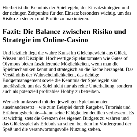
Hierbei ist die Kenntnis der Spielregeln, der Einsatzstrategien und
der richtigen Zeitpunkte für den Einsatz besonders wichtig, um das
Risiko zu steuern und Profite zu maximieren.
Fazit: Die Balance zwischen Risiko und
Strategie im Online-Casino
Und letztlich liegt die wahre Kunst im Gleichgewicht aus Glück,
Wissen und Disziplin. Hochwertige Spielautomaten wie Gates of
Olympus bieten faszinierende Möglichkeiten, wenn man die
Spielmechaniken kennt und strategisch an die Sache herangeht. Das
Verständnis der Wahrscheinlichkeiten, das richtige
Budgetmanagement sowie die Kenntnis der Spielregeln sind
unerlässlich, um das Spiel nicht nur als reine Unterhaltung, sondern
auch als potenziell profitables Hobby zu betreiben.
Wer sich umfassend mit den jeweiligen Spielautomaten
auseinandersetzt—wie zum Beispiel durch Ratgeber, Tutorials und
Erfahrungsberichte—kann seine Fähigkeiten deutlich verbessern. Es
ist wichtig, stets die Grenzen des eigenen Budgets zu wahren und
das Glücksspiel als Erlebnis zu sehen, bei dem im Vordergrund der
Spaß und die verantwortungsvolle Nutzung stehen.