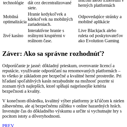
Bitcoin alebo Ethereum v
technológie
dát cez decentralizované
herných platformách
siete.
Hranie kedykoľvek a
Mobilná
Odpovedajúce stránky a
kdekoľvek na mobilných
optimalizácia
mobilné aplikácie
zariadeniach.
Interaktívne hranie s
Live Blackjack alebo
živé kasíno
reálnymi krupiérmi v
ruleta od poskytovateľov
reálnom čase.
ako Evolution Gaming
Záver: Ako sa správne rozhodnúť?
Odporúčanie je jasné: dôkladný prieskum, overovanie licencí a
reputácie, využívanie odporúčaní na renomovaných platformách –
to všetko je základom pre bezpečné a kvalitné herné prostredie. Pri
hľadaní spoľahlivých kasín nezabudnite na možnosť pozrite si
zoznam tých najlepších, ktoré spĺňajú najprísnejšie kritéria
bezpečnosti a kvality.
V konečnom dôsledku, kvalitný výber platformy je kľúčom k nielen
zábavnému, ale aj bezpečnému zážitku v online hazardných hrách.
Investujte čas do dôkladného výskumu a určite si vychutnajte hry s
pocitom istoty a dôveryhodnosti.
PREV