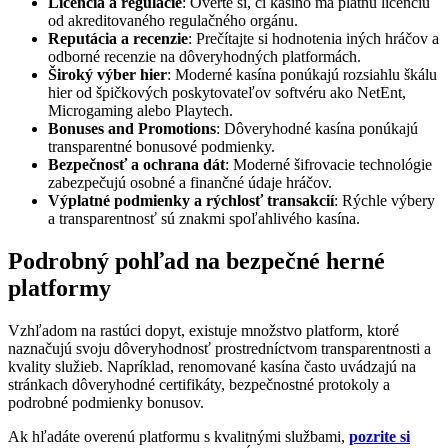
Licencia a regulácie
: Overte si, či kasíno má platnú licenciu
od akreditovaného regulačného orgánu.
Reputácia a recenzie
: Prečítajte si hodnotenia iných hráčov a
odborné recenzie na dôveryhodných platformách.
Široký výber hier
: Moderné kasína ponúkajú rozsiahlu škálu
hier od špičkových poskytovateľov softvéru ako NetEnt,
Microgaming alebo Playtech.
Bonuses and Promotions
: Dôveryhodné kasína ponúkajú
transparentné bonusové podmienky.
Bezpečnosť a ochrana dát
: Moderné šifrovacie technológie
zabezpečujú osobné a finančné údaje hráčov.
Výplatné podmienky a rýchlosť transakcií
: Rýchle výbery
a transparentnosť sú znakmi spoľahlivého kasína.
Podrobný pohľad na bezpečné herné
platformy
Vzhľadom na rastúci dopyt, existuje množstvo platform, ktoré
naznačujú svoju dôveryhodnosť prostredníctvom transparentnosti a
kvality služieb. Napríklad, renomované kasína často uvádzajú na
stránkach dôveryhodné certifikáty, bezpečnostné protokoly a
podrobné podmienky bonusov.
Ak hľadáte overenú platformu s kvalitnými službami,
pozrite si