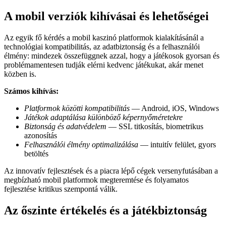
A mobil verziók kihívásai és lehetőségei
Az egyik fő kérdés a mobil kaszinó platformok kialakításánál a
technológiai kompatibilitás, az adatbiztonság és a felhasználói
élmény: mindezek összefüggnek azzal, hogy a játékosok gyorsan és
problémamentesen tudják elérni kedvenc játékukat, akár menet
közben is.
Számos kihívás:
Platformok közötti kompatibilitás
— Android, iOS, Windows
Játékok adaptálása különböző képernyőméretekre
Biztonság és adatvédelem
— SSL titkosítás, biometrikus
azonosítás
Felhasználói élmény optimalizálása
— intuitív felület, gyors
betöltés
Az innovatív fejlesztések és a piacra lépő cégek versenyfutásában a
megbízható mobil platformok megteremtése és folyamatos
fejlesztése kritikus szempontá válik.
Az őszinte értékelés és a játékbiztonság